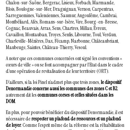
Chalon-sur-Saône, Bergerac, Lisieux, Forbach, Marmande,
Blois, Boulogne-sur-Mer, Draguignan, Vernon, Carpentras,
Sarreguemines, Valenciennes, Saumur, Angoulême, Cambrai,
Montbéliard, Alès, Romans-sur-Isère, Vire, Bourg-en-Bresse,
Cognac, Beauvais, Arras, Sens, Chartres, Millau, Évreux,
Cavaillon, Montauban, Troyes, Senlis, Libourne, Toul, Verdun,
Charleville-Mézières, Dax, Fécamp, Narbonne, Châteaubriant,
Maubeuge, Saintes, Château-Thierry, Vesoul.
A noter que ces communes concernées ont signé les conventions «
cœurs de ville » ou se font accompagner par l’Etat dans le cadre
d’une opération de revitalisation de leur territoire (ORT).
D’ailleurs, si la loi Pinel n’admet plus que trois zones,
le dispositif
Denormandie concerne aussi les communes des zones C et B2
,
autrement dit les
communes corses et celles situées dans les
DOM
.
En plus, pour pouvoir bénéficier du dispositif Denormandie, il est
nécessaire de
respecter un plafond de ressources et un plafond
de loyer
. Comme l’esprit même de la réforme est la réhabilitation