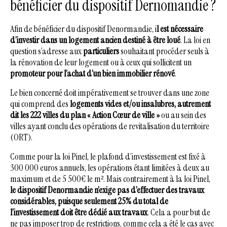
bénéficier du dispositif Dernomandie ?
Afin de bénéficier du dispositif Denormandie, i
l est nécessaire
d’investir dans un logement ancien destiné à être loué
. La loi en
question s’adresse aux
particuliers
souhaitant procéder seuls à
la rénovation de leur logement ou à ceux qui sollicitent un
promoteur pour l’achat d’un bien immobilier rénové
.
Le bien concerné doit impérativement se trouver dans une zone
qui comprend des
logements vides et/ou insalubres, autrement
dit les 222 villes du plan « Action Cœur de ville »
ou au sein des
villes ayant conclu des opérations de revitalisation du territoire
(ORT).
Comme pour la loi Pinel, le plafond d’investissement est fixé à
300 000 euros annuels, les opérations étant limitées à deux au
maximum et de 5 500€ le m². Mais contrairement à la loi Pinel,
le dispositif Denormandie n’exige pas d’effectuer des travaux
considérables, puisque seulement 25% du total de
l’investissement doit être dédié aux travaux
. Cela a pour but de
ne pas imposer trop de restrictions, comme cela a été le cas avec