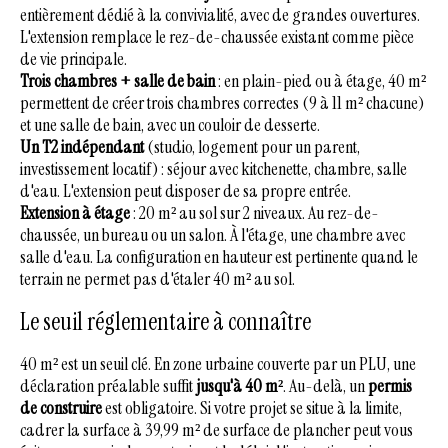
entièrement dédié à la convivialité, avec de grandes ouvertures.
L'extension remplace le rez-de-chaussée existant comme pièce
de vie principale.
Trois chambres + salle de bain
: en plain-pied ou à étage, 40 m²
permettent de créer trois chambres correctes (9 à 11 m² chacune)
et une salle de bain, avec un couloir de desserte.
Un T2 indépendant
(studio, logement pour un parent,
investissement locatif) : séjour avec kitchenette, chambre, salle
d'eau. L'extension peut disposer de sa propre entrée.
Extension à étage
: 20 m² au sol sur 2 niveaux. Au rez-de-
chaussée, un bureau ou un salon. À l'étage, une chambre avec
salle d'eau. La configuration en hauteur est pertinente quand le
terrain ne permet pas d'étaler 40 m² au sol.
Le seuil réglementaire à connaître
40 m² est un seuil clé. En zone urbaine couverte par un PLU, une
déclaration préalable suffit
jusqu'à 40 m²
. Au-delà, un
permis
de construire
est obligatoire. Si votre projet se situe à la limite,
cadrer la surface à 39,99 m² de surface de plancher peut vous