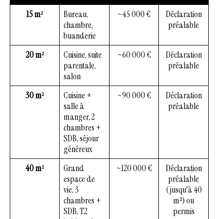
15 m²
Bureau,
~45 000 €
Déclaration
chambre,
préalable
buanderie
20 m²
Cuisine, suite
~60 000 €
Déclaration
parentale,
préalable
salon
30 m²
Cuisine +
~90 000 €
Déclaration
salle à
préalable
manger, 2
chambres +
SDB, séjour
généreux
40 m²
Grand
~120 000 €
Déclaration
espace de
préalable
vie, 3
(jusqu'à 40
chambres +
m²) ou
SDB, T2
permis