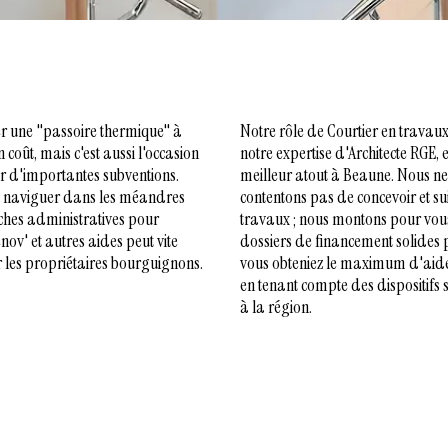
r une "passoire thermique" à
Notre rôle de Courtier en travau
coût, mais c'est aussi l'occasion
notre expertise d'Architecte RGE, e
er d'importantes subventions.
meilleur atout à Beaune. Nous n
 naviguer dans les méandres
contentons pas de concevoir et su
hes administratives pour
travaux ; nous montons pour vou
v' et autres aides peut vite
dossiers de financement solides 
les propriétaires bourguignons.
vous obteniez le maximum d'aide
en tenant compte des dispositifs 
à la région.