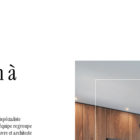
n à
spécialiste
 équipe regroupe
uvre et architecte