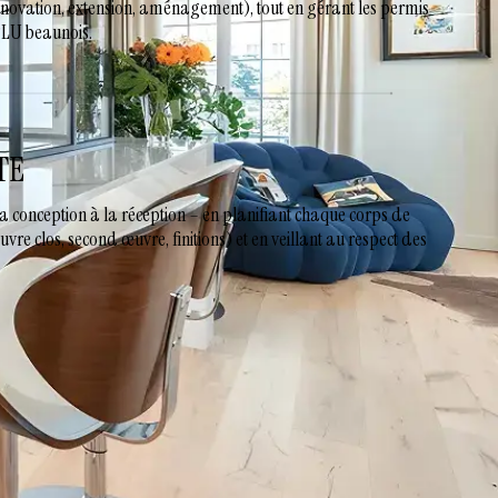
énovation, extension, aménagement), tout en gérant les permis
 PLU beaunois.
TE
a conception à la réception – en planifiant chaque corps de
e clos, second œuvre, finitions) et en veillant au respect des