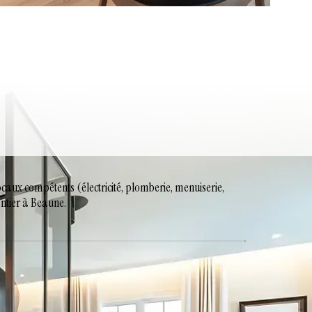
caux compétents (électricité, plomberie, menuiserie,
antier à Beaune.