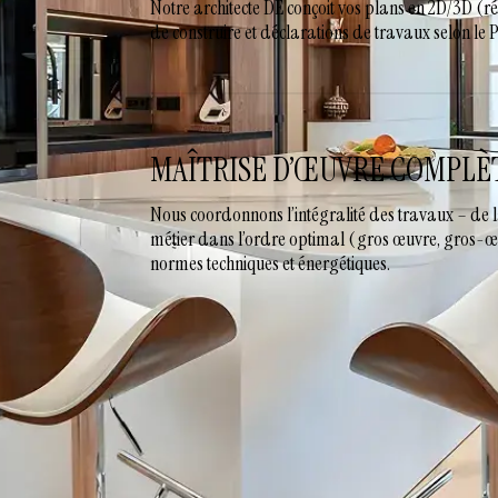
Notre architecte DE conçoit vos plans en 2D/3D (r
de construire et déclarations de travaux selon le
MAÎTRISE D’ŒUVRE COMPLÈ
Nous coordonnons l’intégralité des travaux – de l
métier dans l’ordre optimal (gros œuvre, gros-œuvr
normes techniques et énergétiques.