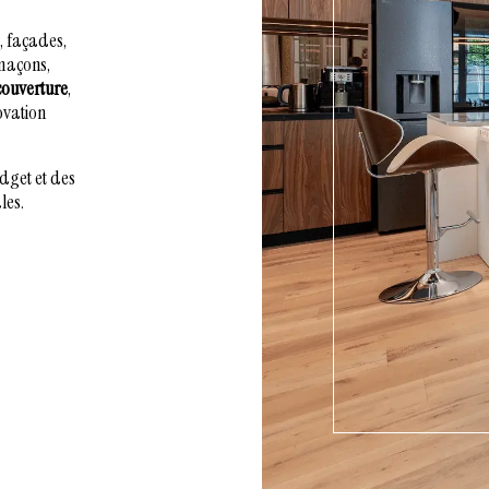
, façades,
(maçons,
couverture
,
ovation
udget et des
les.