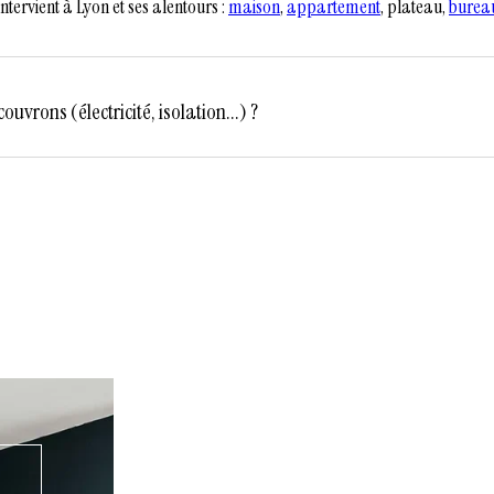
ntervient à Lyon et ses alentours :
maison
,
appartement
, plateau,
burea
uvrons (électricité, isolation...) ?