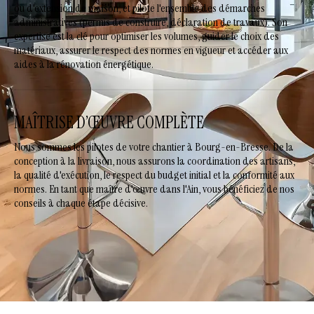
ou d'extension de maison, et pilote l'ensemble des démarches
administratives (permis de construire, déclaration de travaux). Son
expertise est la clé pour optimiser les volumes, guider le choix des
matériaux, assurer le respect des normes en vigueur et accéder aux
aides à la rénovation énergétique.
MAÎTRISE D’ŒUVRE COMPLÈTE
Nous sommes les pilotes de votre chantier à Bourg-en-Bresse. De la
conception à la livraison, nous assurons la coordination des artisans,
la qualité d'exécution, le respect du budget initial et la conformité aux
normes. En tant que maître d'œuvre dans l'Ain, vous bénéficiez de nos
conseils à chaque étape décisive.