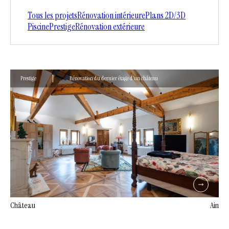
Tous les projets
Rénovation intérieure
Plans 2D/3D
Piscine
Prestige
Rénovation extérieure
Prestige
Rénovation du dernier étage d’un château
Château
Ain