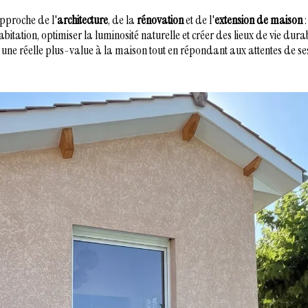
approche de l'
architecture
, de la
rénovation
et de l'
extension de maison
:
bitation, optimiser la luminosité naturelle et créer des lieux de vie dura
une réelle plus-value à la maison tout en répondant aux attentes de se