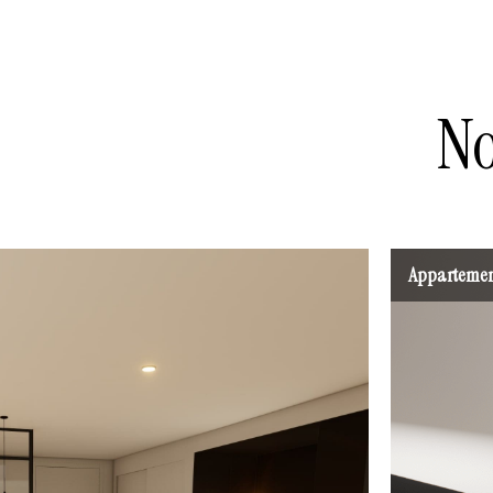
No
Appartemen