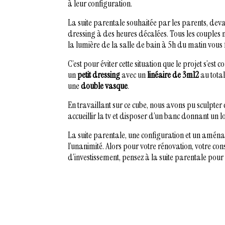
à leur configuration.
La suite parentale souhaitée par les parents, devait
dressing à des heures décalées. Tous les couples n
la lumière de la salle de bain à 5h du matin vous fe
C’est pour éviter cette situation que le projet s’est 
un
petit dressing
avec un
linéaire de 3m12
au total
une
double vasque
.
En travaillant sur ce cube, nous avons pu sculpter
accueillir la tv et disposer d’un banc donnant un l
La suite parentale, une configuration et un amén
l’unanimité. Alors pour votre rénovation, votre co
d’investissement, pensez à la suite parentale pou