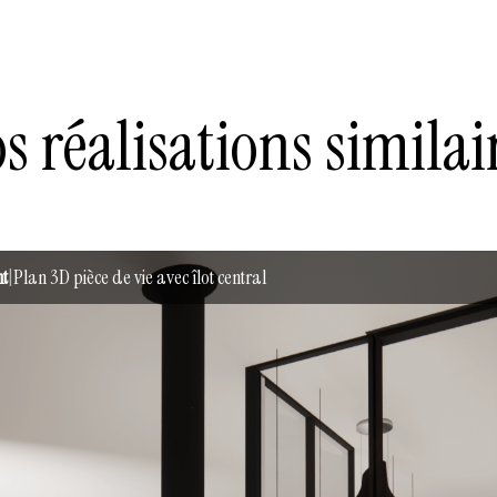
s réalisations similai
t
|
Plan 3D pièce de vie avec îlot central